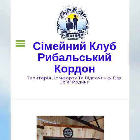
Skip
to
content
Сімейний Клуб
Рибальський
Кордон
Територія Комфорту Та Відпочинку Для
Всієї Родини