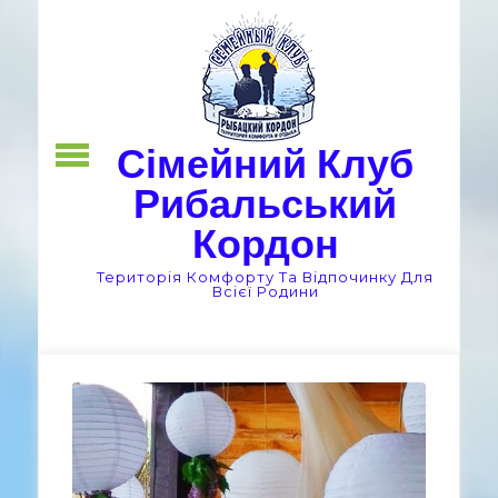
Skip
to
content
Сімейний Клуб
Рибальський
Кордон
Територія Комфорту Та Відпочинку Для
Всієї Родини