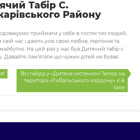
ячий Табір С.
карівського Району
одовжуємо приймати у себе в гостях тих людей,
 свій час і дають усю свою любов, терпіння та
майбутнє. На цей раз у нас був Дитячий табір с.
 Давайте пам’ятати що чужих дітей не буває.
я!
Всі гайда у «Дитяче містечко»! Тепер на
території «Рибальського кордону» є й
таке