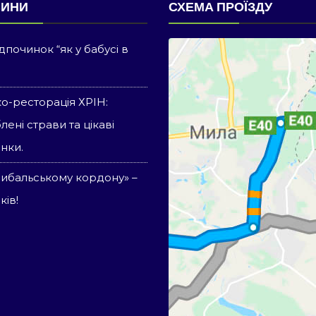
ВИНИ
СХЕМА ПРОЇЗДУ
дпочинок “як у бабусі в
ко-ресторація ХРІН:
лені страви та цікаві
нки.
Рибальському кордону» –
ків!