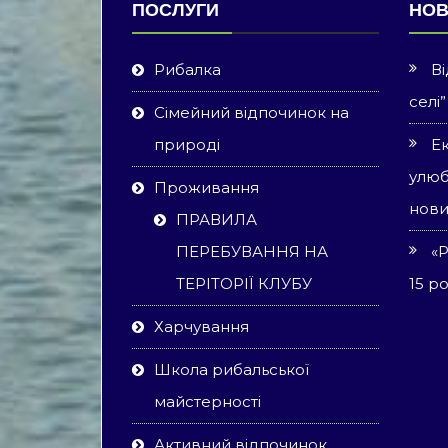
ПОСЛУГИ
НО
Рибалка
Ві
селі”
Сімейний відпочинок на
природі
Е
улюб
Проживання
нови
ПРАВИЛА
ПЕРЕБУВАННЯ НА
«
ТЕРІТОРІЇ КЛУБУ
15 ро
Харчування
Школа рибальської
майстерності
Активний відпочинок