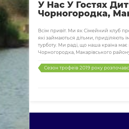
У Нас У Гостях Дит
Чорногородка, Ма
Всім привіт. Ми як Сімейний клуб пр
які займаються дітьми, приділяють їм
турботу. Ми раді, що наша країна має 
Чорногородка, Макарівського району.
Post
Сезон трофеїв 2019 року розпочавс
navigation