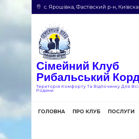
Skip
с. Ярошівка, Фастівский р-н, Київска
to
content
Сімейний Клуб
Рибальський Кор
Територія Комфорту Та Відпочинку Для Всі
Родини
ГОЛОВНА
ПРО КЛУБ
ПОСЛУГИ