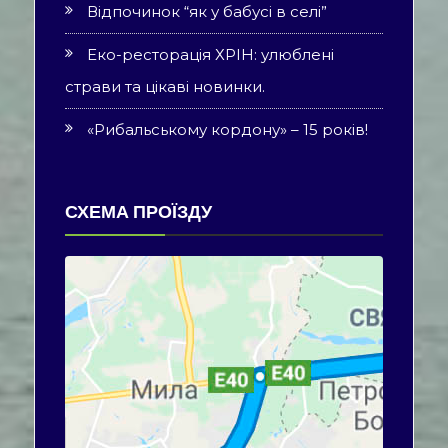
Відпочинок “як у бабусі в селі”
Еко-ресторація ХРІН: улюблені
страви та цікаві новинки.
«Рибальському кордону» – 15 років!
СХЕМА ПРОЇЗДУ