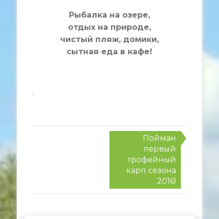
Рыбалка на озере,
отдых на природе,
чистый пляж, домики,
сытная еда в кафе!
.
Post
Пойман
navigation
первый
трофейный
карп сезона
2016!